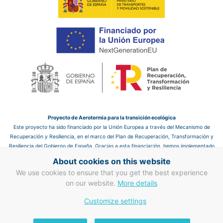
Proyecto de Aerotermia para la transición ecológica
Este proyecto ha sido financiado por la Unión Europea a través del Mecanismo de
Recuperación y Resiliencia, en el marco del Plan de Recuperación, Transformación y
Resiliencia del Gobierno de España. Gracias a esta financiación, hemos implementado
un sistema de aerotermia en el hotel, que nos permite mejorar la eficiencia energética
About cookies on this website
y reducir las emisiones de CO₂, contribuyendo así a un futuro más sostenible.
We use cookies to ensure that you get the best experience
Proyecto de mejora en eficiencia energética en clima y ACS
on our website.
More details
Gracias a la financiación de la Unión Europea a través del Mecanismo de
Customize settings
Recuperación y Resiliencia, hemos llevado a cabo mejoras en la eficiencia energética
en clima y ACS. Este proyecto refuerza nuestro compromiso con la transición
ecológica y la sostenibilidad, mejorando la gestión energética del hotel y