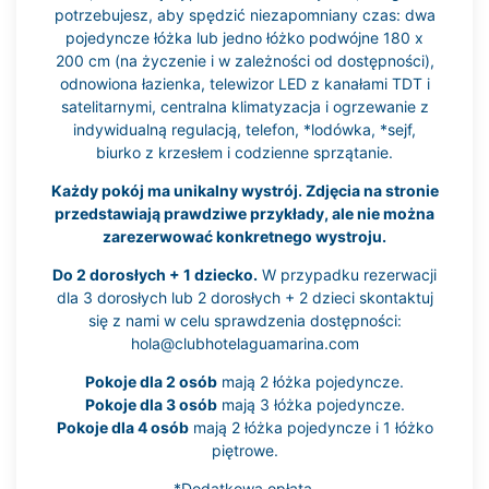
potrzebujesz, aby spędzić niezapomniany czas: dwa
pojedyncze łóżka lub jedno łóżko podwójne 180 x
200 cm (na życzenie i w zależności od dostępności),
odnowiona łazienka, telewizor LED z kanałami TDT i
satelitarnymi, centralna klimatyzacja i ogrzewanie z
indywidualną regulacją, telefon, *lodówka, *sejf,
biurko z krzesłem i codzienne sprzątanie.
Każdy pokój ma unikalny wystrój. Zdjęcia na stronie
przedstawiają prawdziwe przykłady, ale nie można
zarezerwować konkretnego wystroju.
Do 2 dorosłych + 1 dziecko.
W przypadku rezerwacji
dla 3 dorosłych lub 2 dorosłych + 2 dzieci skontaktuj
się z nami w celu sprawdzenia dostępności:
hola@clubhotelaguamarina.com
Pokoje dla 2 osób
mają 2 łóżka pojedyncze.
Pokoje dla 3 osób
mają 3 łóżka pojedyncze.
Pokoje dla 4 osób
mają 2 łóżka pojedyncze i 1 łóżko
piętrowe.
*Dodatkowa opłata.