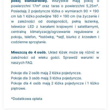
pokój standardowy.
Wszystkie mają pokój o
powierzchni 17m² oraz taras o powierzchni 5,25m².
Posiadają 2 pojedyncze łóżka o wymiarach 90 x 190
cm lub 1 łóżko podwójne 180 x 190 cm (na życzenie i
w zależności od dostępności), pełną łazienkę,
telewizor LED z kanałami krajowymi i satelitarnymi,
centralną klimatyzację/ogrzewanie regulowane z
pokoju, telefon, *lodówkę, *sejf, biurko z krzesłem i
codzienne sprzątanie.
Mieszczą do 4 osób.
Układ łóżek może się różnić w
zależności od wieku gości. Sprawdź warunki w
naszych FAQ.
Pokoje dla 2 osób mają 2 łóżka pojedyncze.
Pokoje dla 3 osób mają 3 łóżka pojedyncze.
Pokoje dla 4 osób mają 2 łóżka pojedyncze i 1 łóżko
piętrowe.
*Dodatkowa opłata