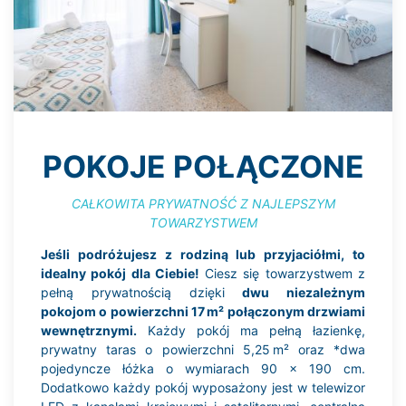
POKOJE POŁĄCZONE
CAŁKOWITA PRYWATNOŚĆ Z NAJLEPSZYM
TOWARZYSTWEM
Jeśli podróżujesz z rodziną lub przyjaciółmi, to
idealny pokój dla Ciebie!
Ciesz się towarzystwem z
pełną prywatnością dzięki
dwu niezależnym
pokojom o powierzchni 17 m² połączonym drzwiami
wewnętrznymi.
Każdy pokój ma pełną łazienkę,
prywatny taras o powierzchni 5,25 m² oraz *dwa
pojedyncze łóżka o wymiarach 90 x 190 cm.
Dodatkowo każdy pokój wyposażony jest w telewizor