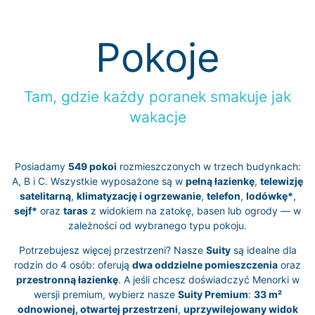
Pokoje
Tam, gdzie każdy poranek smakuje jak
wakacje
Posiadamy
549 pokoi
rozmieszczonych w trzech budynkach:
A, B i C. Wszystkie wyposażone są w
pełną łazienkę
,
telewizję
satelitarną
,
klimatyzację i ogrzewanie
,
telefon
,
lodówkę*
,
sejf*
oraz
taras
z widokiem na zatokę, basen lub ogrody — w
zależności od wybranego typu pokoju.
Potrzebujesz więcej przestrzeni? Nasze
Suity
są idealne dla
rodzin do 4 osób: oferują
dwa oddzielne pomieszczenia
oraz
przestronną łazienkę
. A jeśli chcesz doświadczyć Menorki w
wersji premium, wybierz nasze
Suity Premium
:
33 m²
odnowionej, otwartej przestrzeni
,
uprzywilejowany widok