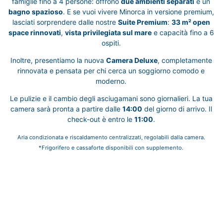
famiglie fino a 4 persone: offrono
due ambienti separati
e un
bagno spazioso
. E se vuoi vivere Minorca in versione premium,
lasciati sorprendere dalle nostre
Suite Premium
:
33 m² open
space rinnovati
,
vista privilegiata sul mare
e capacità fino a 6
ospiti.
Inoltre, presentiamo la nuova
Camera Deluxe
, completamente
rinnovata e pensata per chi cerca un soggiorno comodo e
moderno.
Le pulizie e il cambio degli asciugamani sono giornalieri. La tua
camera sarà pronta a partire dalle
14:00
del giorno di arrivo. Il
check-out è entro le
11:00
.
Aria condizionata e riscaldamento centralizzati, regolabili dalla camera.
*Frigorifero e cassaforte disponibili con supplemento.