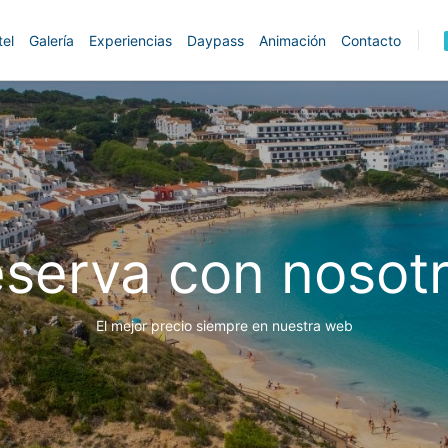
tel
Galería
Experiencias
Daypass
Animación
Contacto
serva con nosot
El mejor precio siempre en nuestra web