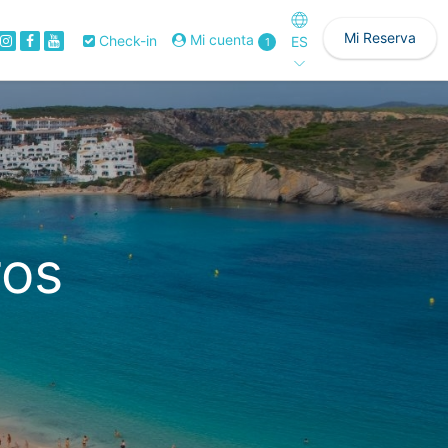
Mi Reserva
Mi cuenta
Check-in
ES
1
ros