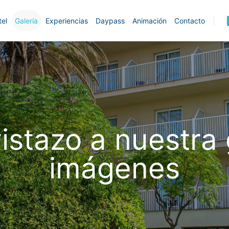
tel
Galería
Experiencias
Daypass
Animación
Contacto
istazo a nuestra 
imágenes