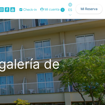
Mi Reserva
Mi cuenta
Check-in
ES
1
galería de