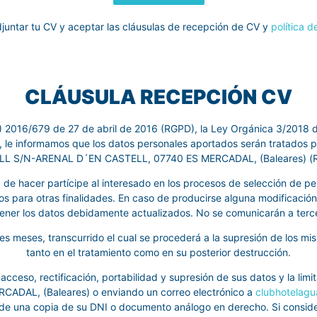
juntar tu CV y aceptar las cláusulas de recepción de CV y
política d
CLÁUSULA RECEPCIÓN CV
) 2016/679 de 27 de abril de 2016 (RGPD), la Ley Orgánica 3/2018
les, le informamos que los datos personales aportados serán tra
LL S/N-ARENAL D´EN CASTELL, 07740 ES MERCADAL, (Baleares) (Re
d de hacer partícipe al interesado en los procesos de selección de pe
os para otras finalidades. En caso de producirse alguna modificación
ener los datos debidamente actualizados. No se comunicarán a terce
 meses, transcurrido el cual se procederá a la supresión de los mis
tanto en el tratamiento como en su posterior destrucción.
 acceso, rectificación, portabilidad y supresión de sus datos y la lim
AL, (Baleares) o enviando un correo electrónico a
clubhotelag
de una copia de su DNI o documento análogo en derecho. Si consider