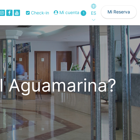
Mi Reserva
Mi cuenta
Check-in
ES
1
el Aguamarina?