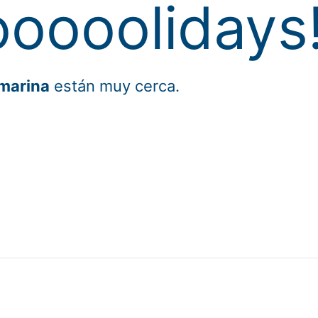
oooolidays
marina
están muy cerca.