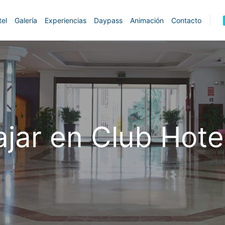
tel
Galería
Experiencias
Daypass
Animación
Contacto
ajar en Club Hot