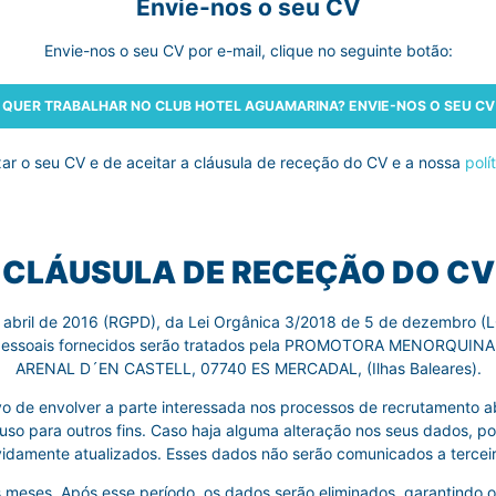
Envie-nos o seu CV
Envie-nos o seu CV por e-mail, clique no seguinte botão:
QUER TRABALHAR NO CLUB HOTEL AGUAMARINA? ENVIE-NOS O SEU CV
r o seu CV e de aceitar a cláusula de receção do CV e a nossa
polí
CLÁUSULA DE RECEÇÃO DO CV
abril de 2016 (RGPD), da Lei Orgânica 3/2018 de 5 de dezembro (L
s pessoais fornecidos serão tratados pela PROMOTORA MENORQUI
ARENAL D´EN CASTELL, 07740 ES MERCADAL, (Ilhas Baleares).
vo de envolver a parte interessada nos processos de recrutamento ab
uso para outros fins. Caso haja alguma alteração nos seus dados, por 
damente atualizados. Esses dados não serão comunicados a terceiro
eses. Após esse período, os dados serão eliminados, garantindo o t