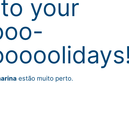
to your
ooo-
oooolidays
arina
estão muito perto.