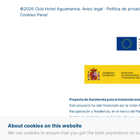
©
2026 Club Hotel Aguamarina.
Aviso legal
·
Política de priva
Cookies Panel
Proyecto de Aerotermia para la transición ec
Este proyecto ha sido financiado por la Unión
Recuperación y Resiliencia, en el marco del P
Resiliencia del Gobierno de España. Gracias a
sistema de aerotermia en el hotel, que nos per
About cookies on this website
reducir las emisiones de CO₂, contribuyendo as
We use cookies to ensure that you get the best experience on o