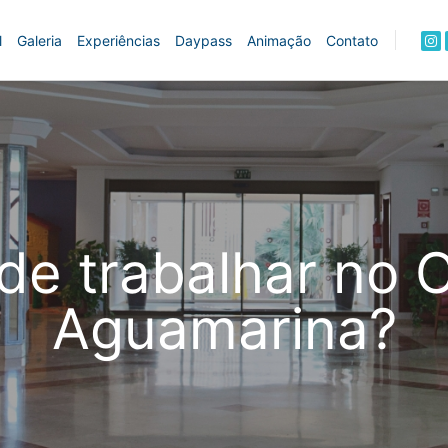
l
Galeria
Experiências
Daypass
Animação
Contato
de trabalhar no 
Aguamarina?