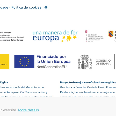
cidade
·
Política de cookies
ológica
Proyecto de mejora en eficiencia energétic
 Europea a través del Mecanismo de
Gracias a la financiación de la Unión Europ
lan de Recuperación, Transformación y
Resiliencia, hemos llevado a cabo mejoras en
 esta financiación, hemos implementado un
proyecto refuerza nuestro compromiso con la 
mite mejorar la eficiencia energética y
mejorando la gestión energética del hotel y 
í a un futuro más sostenible.
responsable con el medio ambiente.
ur website.
More details