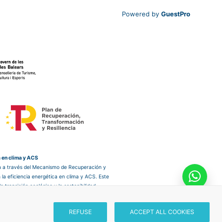
Powered by
GuestPro
a en clima y ACS
ea a través del Mecanismo de Recuperación y
 la eficiencia energética en clima y ACS. Este
transición ecológica y la sostenibilidad,
contribuyendo a un sector turístico más
REFUSE
ACCEPT ALL COOKIES