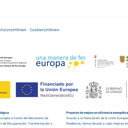
hutzrichtlinien
·
Cookierichtlinien
ológica
Proyecto de mejora en eficiencia energétic
 Europea a través del Mecanismo de
Gracias a la financiación de la Unión Europ
lan de Recuperación, Transformación y
Resiliencia, hemos llevado a cabo mejoras en